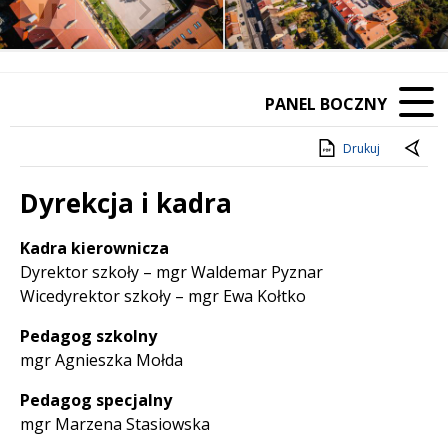
❚❚
Poprzedni Element
Następny Element
PANEL BOCZNY
Drukuj
Dyrekcja i kadra
Treść
Kadra kierownicza
Dyrektor szkoły – mgr Waldemar Pyznar
Wicedyrektor szkoły – mgr Ewa Kołtko
Pedagog szkolny
mgr Agnieszka Mołda
Pedagog specjalny
mgr Marzena Stasiowska