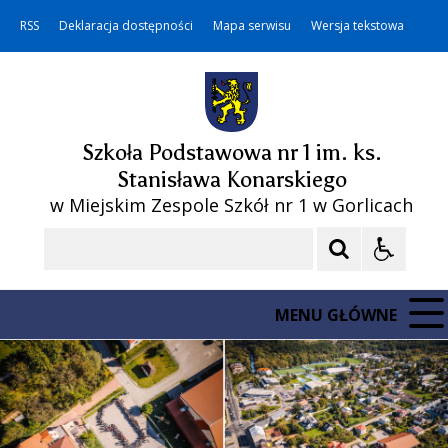
RSS
Deklaracja dostępności
Mapa serwisu
Wersja tekstowa
Szkoła Podstawowa nr 1 im. ks.
Stanisława Konarskiego
w Miejskim Zespole Szkół nr 1 w Gorlicach
Szukaj
MENU GŁÓWNE