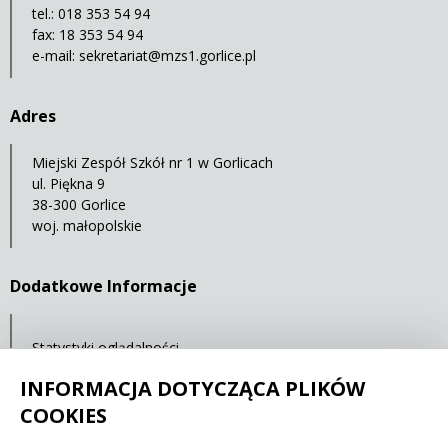
tel.: 018 353 54 94
fax: 18 353 54 94
e-mail:
sekretariat@mzs1.gorlice.pl
Adres
Miejski Zespół Szkół nr 1 w Gorlicach
ul. Piękna 9
38-300 Gorlice
woj. małopolskie
Dodatkowe Informacje
Statystyki oglądalności
Ostatnia aktualizacja: 30.04.2021 12:00
INFORMACJA DOTYCZĄCA PLIKÓW
COOKIES
Spełniamy standardy dostępności oraz W3C