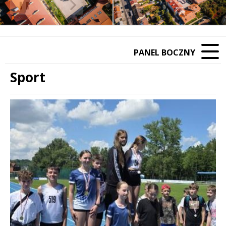
❚❚
Poprzedni Element
Następny Element
PANEL BOCZNY
Sport
Treść