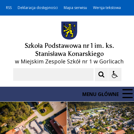
RSS
Deklaracja dostępności
Mapa serwisu
Wersja tekstowa
Szkoła Podstawowa nr 1 im. ks.
Stanisława Konarskiego
w Miejskim Zespole Szkół nr 1 w Gorlicach
Szukaj
MENU GŁÓWNE