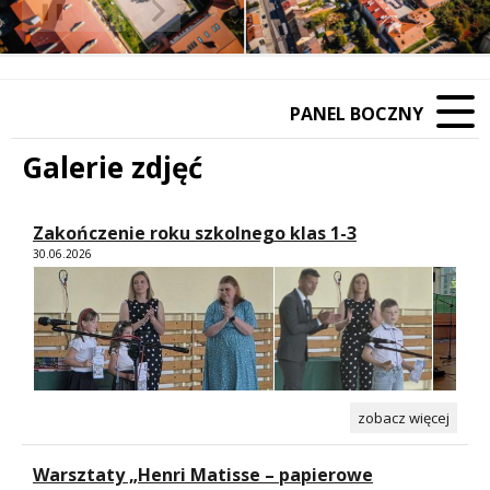
❚❚
Poprzedni Element
Następny Element
PANEL BOCZNY
Galerie zdjęć
Zakończenie roku szkolnego klas 1-3
30.06.2026
zobacz więcej
Warsztaty „Henri Matisse – papierowe