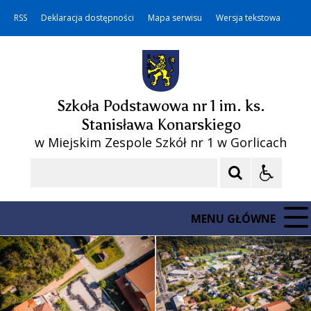
RSS
Deklaracja dostępności
Mapa serwisu
Wersja tekstowa
Szkoła Podstawowa nr 1 im. ks.
Stanisława Konarskiego
w Miejskim Zespole Szkół nr 1 w Gorlicach
Szukaj
MENU GŁÓWNE