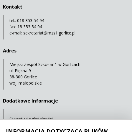
Kontakt
tel.: 018 353 54 94
fax: 18 353 54 94
e-mail:
sekretariat@mzs1.gorlice.pl
Adres
Miejski Zespół Szkół nr 1 w Gorlicach
ul. Piękna 9
38-300 Gorlice
woj. małopolskie
Dodatkowe Informacje
Statystyki oglądalności
Ostatnia aktualizacja: 30.04.2021 12:00
INFORMACJA DOTYCZĄCA PLIKÓW