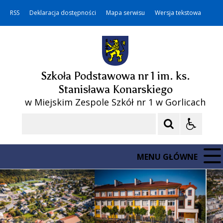
RSS
Deklaracja dostępności
Mapa serwisu
Wersja tekstowa
Szkoła Podstawowa nr 1 im. ks.
Stanisława Konarskiego
w Miejskim Zespole Szkół nr 1 w Gorlicach
Szukaj
MENU GŁÓWNE