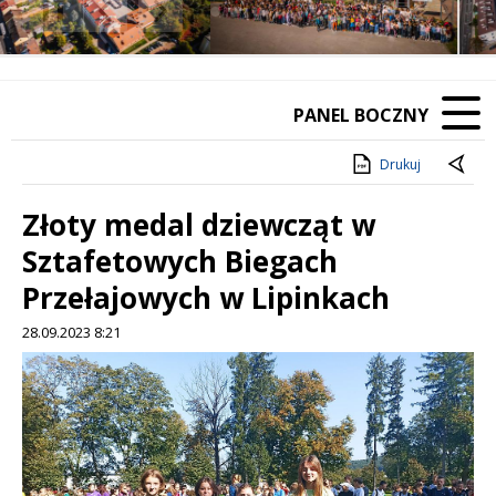
❚❚
Poprzedni Element
Następny Element
PANEL BOCZNY
Drukuj
Złoty medal dziewcząt w
Sztafetowych Biegach
Przełajowych w Lipinkach
28.09.2023 8:21