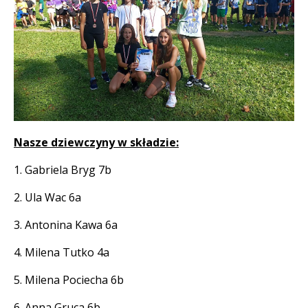
Treść
Nasze dziewczyny w składzie:
1. Gabriela Bryg 7b
2. Ula Wac 6a
3. Antonina Kawa 6a
4. Milena Tutko 4a
5. Milena Pociecha 6b
6. Anna Gruca 6b