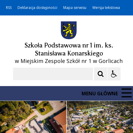
RSS
Deklaracja dostępności
Mapa serwisu
Wersja tekstowa
Szkoła Podstawowa nr 1 im. ks.
Stanisława Konarskiego
w Miejskim Zespole Szkół nr 1 w Gorlicach
Szukaj
MENU GŁÓWNE