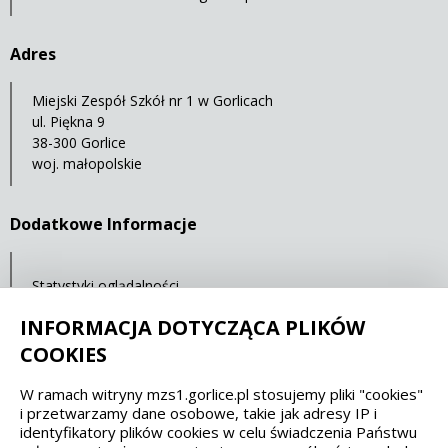
Adres
Miejski Zespół Szkół nr 1 w Gorlicach
ul. Piękna 9
38-300 Gorlice
woj. małopolskie
Dodatkowe Informacje
Statystyki oglądalności
Ostatnia aktualizacja: 30.04.2021 12:00
INFORMACJA DOTYCZĄCA PLIKÓW
COOKIES
Spełniamy standardy dostępności oraz W3C
W ramach witryny mzs1.gorlice.pl stosujemy pliki "cookies"
i przetwarzamy dane osobowe, takie jak adresy IP i
WCAG 2.1
SECTION 508
EAA/EN 301549
identyfikatory plików cookies w celu świadczenia Państwu