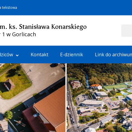
a tekstowa
im. ks. Stanisława Konarskiego
Szukaj
 1 w Gorlicach
dziców
Kontakt
E-dziennik
Link do archiwu