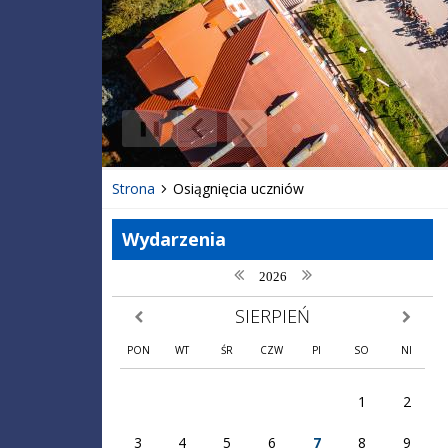
❚❚
Poprzedni Element
Następny Element
Strona
Osiągnięcia uczniów
Wydarzenia
poprzedni rok
następny rok
2026
SIERPIEŃ
poprzedni miesiąc
następny
PON
WT
ŚR
CZW
PI
SO
NI
1
2
3
4
5
6
7
8
9