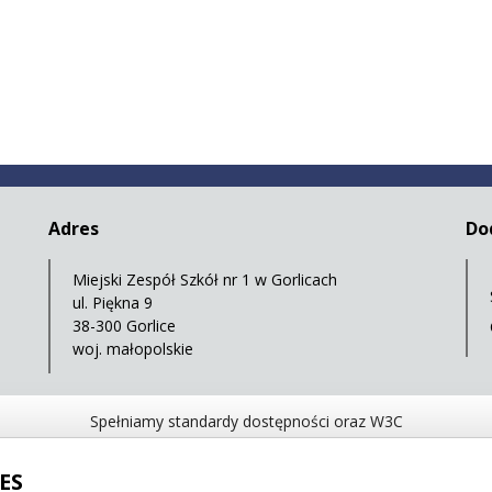
Adres
Do
Miejski Zespół Szkół nr 1 w Gorlicach
ul. Piękna 9
38-300 Gorlice
woj. małopolskie
Spełniamy standardy dostępności oraz W3C
WCAG 2.1
SECTION 508
EAA/EN 301549
IS
ES