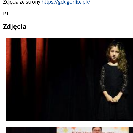
Zdjęcia ze strony
https://gck.gorlice.pl//
R.F.
Zdjęcia