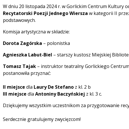
Treść
W dniu 20 listopada 2024 r. w Gorlickim Centrum Kultury o
Recytatorski Poezji Jednego Wiersza
w kategorii II przez
podstawowych.
Komisja artystyczna w składzie:
Dorota Zagórska
– polonistka
Agnieszka Labut-Biel
– starszy kustosz Miejskiej Bibliote
Tomasz Tajak
– instruktor teatralny Gorlickiego Centrum 
postanowiła przyznać:
II miejsce
dla
Laury De Stefano
z kl. 2 b
III miejsce
dla
Antoniny Baczyńskiej
z kl. 3 c.
Dziękujemy wszystkim uczestnikom za przygotowanie recyta
Serdecznie gratulujemy zwycięzcom!