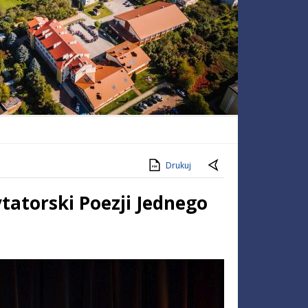
Drukuj
ytatorski Poezji Jednego