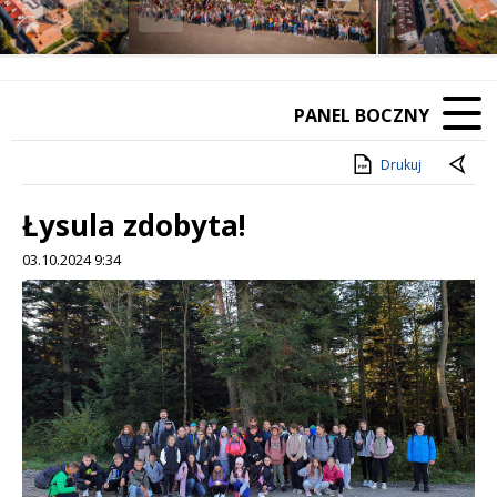
❚❚
Poprzedni Element
Następny Element
PANEL BOCZNY
Drukuj
Łysula zdobyta!
03.10.2024 9:34