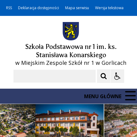
RSS
Deklaracja dostępności
Mapa serwisu
Wersja tekstowa
Szkoła Podstawowa nr 1 im. ks.
Stanisława Konarskiego
w Miejskim Zespole Szkół nr 1 w Gorlicach
Szukaj
MENU GŁÓWNE