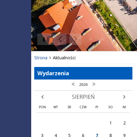
❚❚
Poprzedni Element
Następny Element
Strona
Aktualności
Wydarzenia
poprzedni rok
następny rok
2026
SIERPIEŃ
poprzedni miesiąc
następny
PON
WT
ŚR
CZW
PI
SO
NI
1
2
3
4
5
6
7
8
9