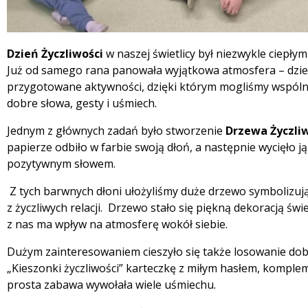
Treść
Dzień Życzliwości
w naszej świetlicy był niezwykle ciepł
Już od samego rana panowała wyjątkowa atmosfera – dzie
przygotowane aktywności, dzięki którym mogliśmy wspólni
dobre słowa, gesty i uśmiech.
Jednym z głównych zadań było stworzenie
Drzewa Życzli
papierze odbiło w farbie swoją dłoń, a następnie wycięło j
pozytywnym słowem.
Z tych barwnych dłoni ułożyliśmy duże drzewo symbolizując
z życzliwych relacji. Drzewo stało się piękną dekoracją św
z nas ma wpływ na atmosferę wokół siebie.
Dużym zainteresowaniem cieszyło się także losowanie dobr
„Kieszonki życzliwości” karteczkę z miłym hasłem, kompl
prosta zabawa wywołała wiele uśmiechu.