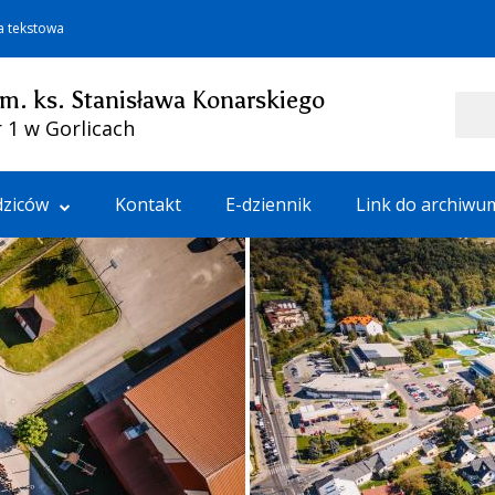
a tekstowa
im. ks. Stanisława Konarskiego
Szukaj
 1 w Gorlicach
dziców
Kontakt
E-dziennik
Link do archiwu