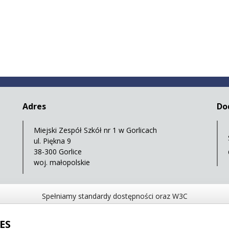
Adres
Do
Miejski Zespół Szkół nr 1 w Gorlicach
ul. Piękna 9
38-300 Gorlice
woj. małopolskie
Spełniamy standardy dostępności oraz W3C
WCAG 2.1
SECTION 508
EAA/EN 301549
IS
ES