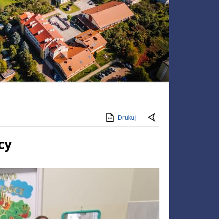
Drukuj
cy