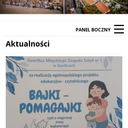
❚❚
Poprzedni Element
Następny Element
PANEL BOCZNY
Aktualności
Treść