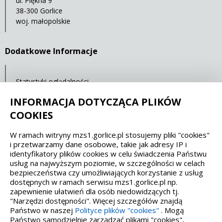
ul. Piękna 9
38-300 Gorlice
woj. małopolskie
Dodatkowe Informacje
Statystyki oglądalności
Ostatnia aktualizacja: 30.04.2021 12:00
INFORMACJA DOTYCZĄCA PLIKÓW
COOKIES
Spełniamy standardy dostępności oraz W3C
W ramach witryny mzs1.gorlice.pl stosujemy pliki "cookies"
i przetwarzamy dane osobowe, takie jak adresy IP i
WCAG 2.1
SECTION 508
EAA/EN 301549
identyfikatory plików cookies w celu świadczenia Państwu
usług na najwyższym poziomie, w szczególności w celach
bezpieczeństwa czy umożliwiających korzystanie z usług
IS 5568
dostępnych w ramach serwisu mzs1.gorlice.pl np.
zapewnienie ułatwień dla osób niedowidzących tj.
"Narzędzi dostępności". Więcej szczegółów znajdą
Państwo w naszej
Polityce plików "cookies"
. Mogą
Państwo samodzielnie zarządzać plikami "cookies",