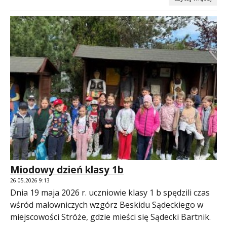
Miodowy dzień klasy 1b
26.05.2026 9:13
Dnia 19 maja 2026 r. uczniowie klasy 1 b spędzili czas
wśród malowniczych wzgórz Beskidu Sądeckiego w
miejscowości Stróże, gdzie mieści się Sądecki Bartnik.