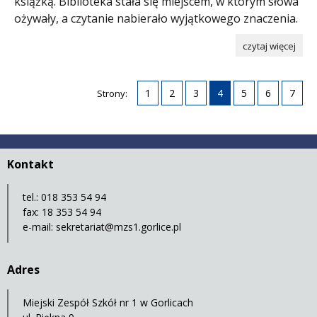
książką. Biblioteka stała się miejscem, w którym słowa
ożywały, a czytanie nabierało wyjątkowego znaczenia.
czytaj więcej
1
2
3
4
5
6
7
Strony:
Kontakt
tel.: 018 353 54 94
fax: 18 353 54 94
e-mail:
sekretariat@mzs1.gorlice.pl
Adres
Miejski Zespół Szkół nr 1 w Gorlicach