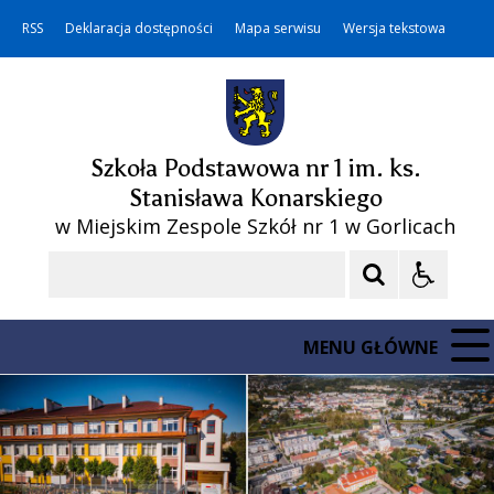
RSS
Deklaracja dostępności
Mapa serwisu
Wersja tekstowa
Szkoła Podstawowa nr 1 im. ks.
Stanisława Konarskiego
w Miejskim Zespole Szkół nr 1 w Gorlicach
Szukaj
MENU GŁÓWNE